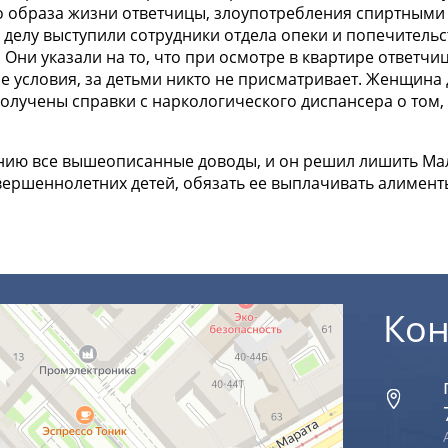
о образа жизни ответчицы, злоупотребления спиртными
делу выступили сотрудники отдела опеки и попечительс
Они указали на то, что при осмотре в квартире ответч
е условия, за детьми никто не присматривает. Женщина 
получены справки с наркологического диспансера о том, 
нию все вышеописанные доводы, и он решил лишить Мал
вершеннолетних детей, обязать ее выплачивать алимент
Кон