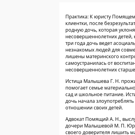
Практика: К юристу Помящем
клиентки, после безрезульта
родную дочь, которая уклоня
несовершеннолетних детей, к
три года дочь ведет асоциа
незнакомых людей для совмес
лишены материнского контро
самоустранилась от воспитан
несовершеннолетних старше
Истица Малышева Г. Н. прожи
помогает семье материально.
сад и школьное питание. Исти
дочь начала злоупотреблять
отношении своих детей.
Адвокат Помящий А. Н., высл
дочери Малышевой М. П. Юри
своего доверителя лишить ма