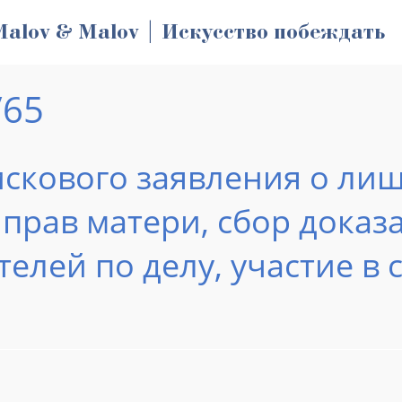
Malov & Malov | Искусство побеждать
/65
 искового заявления о ли
прав матери, сбор доказ
телей по делу, участие в