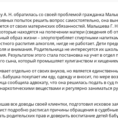
у А. Н. обратилась со своей проблемой гражданка Малыш
тивных попыток решить вопрос самостоятельно, она вын
ется от своих материнских обязанностей. Малышева Г. Н
оторые находятся на попечении матери (сведения об отц
льный образ жизни – злоупотребляет спиртными напиткам
тного распития алкоголя, нигде не работает. Дети пред
ля и внимания. Родительница не интересуется их школ
ия. Результатом этого стала постановка на учет в отдел 
го сына, который промышляет хулиганством и хищение
вает отдельно от своих внуков, но является единствен
 Бабушка покупает им еду, одежду и вносит, по мере воз
ца сообщила адвокату, что она решилась подать в суд по
 наркотическими веществами и регулярно заниматься р
ушав все доводы своей клиентки, подготовил исковое з
ст подробно расписал причины обращения в судебные 
ть родительских прав и доверить воспитание детей бабу