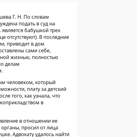
ева Г. Н. По словам
уждена подать в суд на
. является бабушкой трех
е отсутствуют). В последние
и, приводит в дом
оставлены сами себе,
ьной жизнью, полностью
по делам
м.
ным человеком, который
можности, плату за детский
сле того, как узнала, что
укоприкладством в
аявление в отношении ее
органы, просил от лица
шке. Адвокату удалось найти