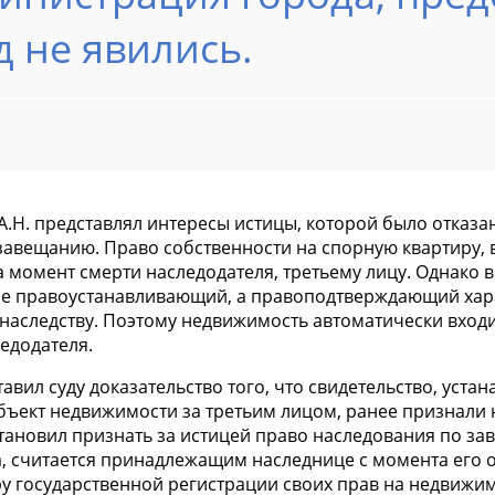
д не явились.
А.Н. представлял интересы истицы, которой было отказа
авещанию. Право собственности на спорную квартиру, в
 момент смерти наследодателя, третьему лицу. Однако 
не правоустанавливающий, а правоподтверждающий харак
наследству. Поэтому недвижимость автоматически входи
едодателя.
авил суду доказательство того, что свидетельство, уст
бъект недвижимости за третьим лицом, ранее признали
становил признать за истицей право наследования по з
, считается принадлежащим наследнице с момента его о
ру государственной регистрации своих прав на недвижи