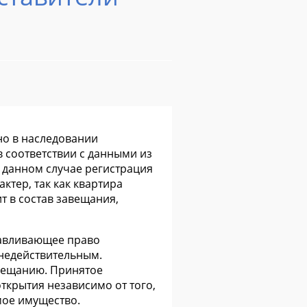
но в наследовании
 соответствии с данными из
в данном случае регистрация
тер, так как квартира
т в состав завещания,
анавливающее право
 недействительным.
авещанию. Принятое
ткрытия независимо от того,
мое имущество.