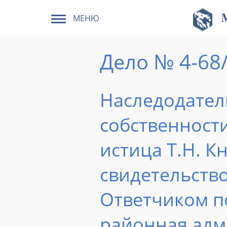
МЕНЮ
Дело № 4-68
Наследодател
собственности
истица Т.Н. К
свидетельств
Ответчиком п
районная адм