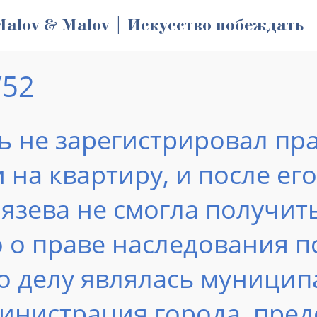
Malov & Malov | Искусство побеждать
/52
ь не зарегистрировал пр
 на квартиру, и после ег
нязева не смогла получит
о о праве наследования 
о делу являлась муницип
инистрация города, пред