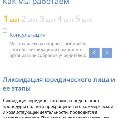
Как мы работаем
1
2
3
4
5
шаг
шаг
шаг
шаг
шаг
Консультация
Подг
Мы отвечаем на вопросы, выбираем
Мы пр
способы ликвидации и помогаем в
бухга
организации собрания учредителей.
ошибк
Ликвидация юридического лица и
ее этапы
Ликвидация юридического лица предполагает
процедуры полного прекращения его коммерческой
и хозяйствующей деятельности, проводится в