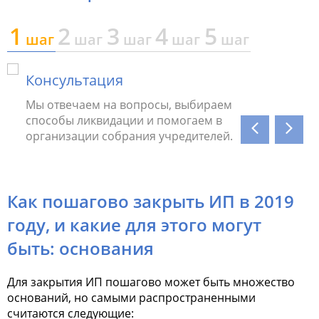
1
2
3
4
5
шаг
шаг
шаг
шаг
шаг
Консультация
Подг
Мы отвечаем на вопросы, выбираем
Мы пр
способы ликвидации и помогаем в
бухга
организации собрания учредителей.
ошибк
Как пошагово закрыть ИП в 2019
году, и какие для этого могут
быть: основания
Для
закрытия ИП пошагово
может быть множество
оснований, но самыми распространенными
считаются следующие: