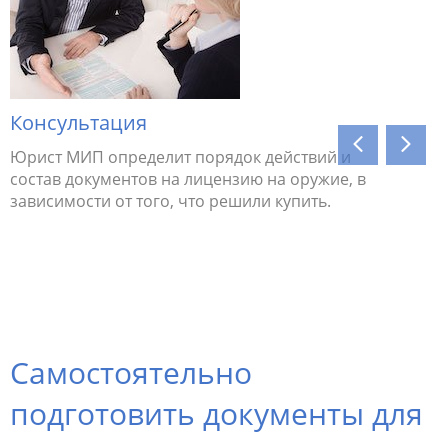
Консультация
Подгото
компле
Юрист МИП определит порядок действий и
состав документов на лицензию на оружие, в
Помощь в
зависимости от того, что решили купить.
получени
органа МВ
надлежащ
сейф). О
дополнит
Самостоятельно
подготовить документы для