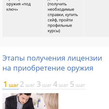
оружия «под
(получить
ключ»
необходимые
справки, купить
сейф, пройти
профильные
курсы)
Этапы получения лицензии
на приобретение оружия
1
2
3
4
5
шаг
шаг
шаг
шаг
шаг