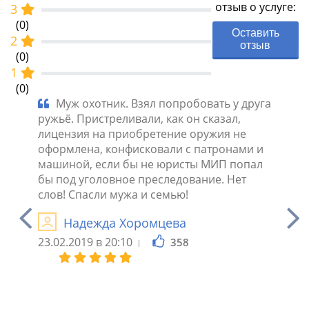
отзыв о услуге:
3
(0)
Оставить
2
отзыв
(0)
1
(0)
 что
Муж охотник. Взял попробовать у друга
Ник
е
ружьё. Пристреливали, как он сказал,
разреш
о на
лицензия на приобретение оружия не
самое,
оформлена, конфисковали с патронами и
Конфис
и
машиной, если бы не юристы МИП попал
штраф,
ещи.
бы под уголовное преследование. Нет
помощи
и.
слов! Спасли мужа и семью!
Лиценз
тоже, 
Надежда Хоромцева
уже вс
гарант
23.02.2019 в 20:10
358
штраф 
М
года