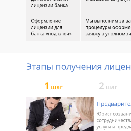
лицензии банка
Оформление
Мы выполним за вас
лицензии для
процедуры оформле
банка «под ключ»
заявку в уполномоч
Этапы получения лицен
1
2
шаг
шаг
Предварите
Юрист созвани
сотрудничеств
услуги и предл