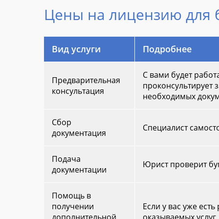
Цены на лицензию для 
Вид услуги
Подробнее
С вами будет работ
Предварительная
проконсультирует з
консультация
необходимых докум
Сбор
Специалист самосто
документация
Подача
Юрист проверит бум
документации
Помощь в
получении
Если у вас уже ест
дополнительной
оказываемых услуг,