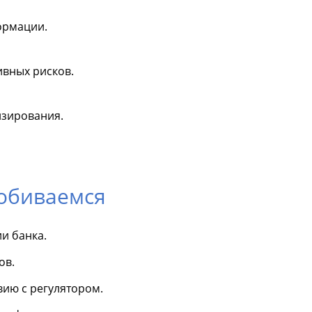
ормации.
вных рисков.
нзирования.
добиваемся
и банка.
ов.
вию с регулятором.