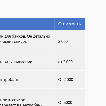
Стоимость
и для банков. Он детально
ечислит список
2 000
тавить заявление
от 2 000
Центробанк
От 2 000
ширить список
От 5000
передаст в Центробанк.