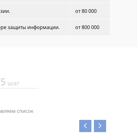
зии.
от 80 000
ере защиты информации.
от 800 000
5
шаг
Со
авляем список
Пр