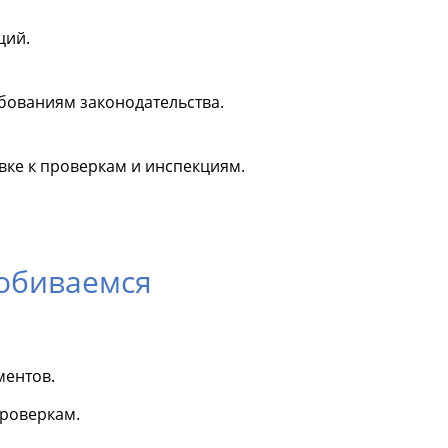
ций.
ебованиям законодательства.
ке к проверкам и инспекциям.
добиваемся
ментов.
проверкам.