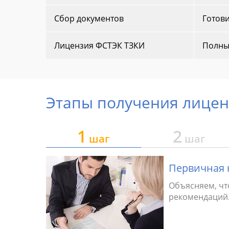
Сбор документов
Готови
Лицензия ФСТЭК ТЗКИ
Полны
Этапы получения лице
1
2
шаг
шаг
Первичная 
Объясняем, чт
рекомендаций