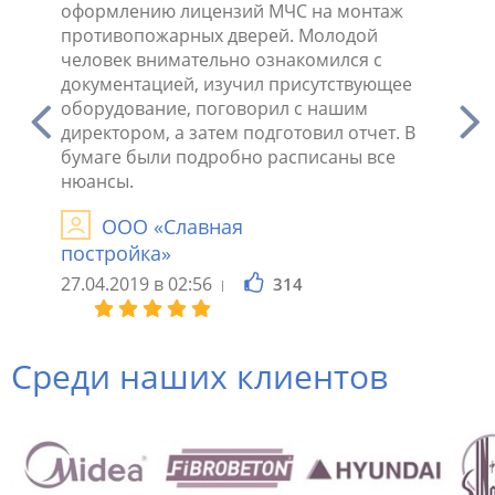
ибок.
оформлению лицензий МЧС на монтаж
нюансы
противопожарных дверей. Молодой
разреш
человек внимательно ознакомился с
заявле
документацией, изучил присутствующее
когда 
оборудование, поговорил с нашим
лиценз
директором, а затем подготовил отчет. В
предст
бумаге были подробно расписаны все
МИП. Э
нюансы.
быстре
ООО «Славная
И
постройка»
Дмитр
27.04.2019 в 02:56
20.11.2
314
Среди наших клиентов