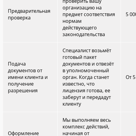
проверить вашу
организацию на
Предварительная
предмет соответствия
5 00
проверка
нормам
действующего
законодательства
Специалист возьмёт
готовый пакет
Подача
документов и отвезёт
документов от
в уполномоченный
имени клиента и
орган. Когда станет
От 5
получение
известно, что
разрешения
лицензия готова, ее
заберут и передадут
клиенту
Мы выполняем весь
комплекс действий,
Оформление
начиная от