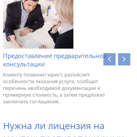
й
у
Предоставление предварительной
Провед
консультации
Заказчик
соответс
Клиенту позвонит юрист, разъяснит
законода
особенности оказания услуги, сообщит
нарушени
перечень необходимой документации и
примерную стоимость, а затем предложит
заключить соглашение.
Нужна ли лицензия на