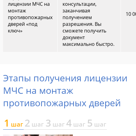
лицензии МЧС на
консультации,
монтаж
заканчивая
10 0
противопожарных
получением
дверей «под
разрешения. Вы
ключ»
сможете получить
документ
максимально быстро.
Этапы получения лицензии
МЧС на монтаж
противопожарных дверей
1
2
3
4
5
шаг
шаг
шаг
шаг
шаг