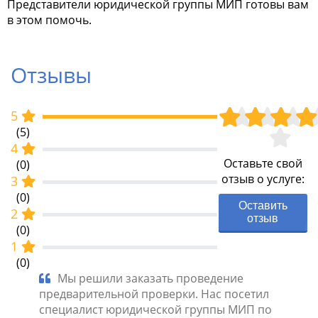
Представители юридической группы МИП готовы вам
в этом помочь.
Отзывы
5
(5)
4
Оставьте свой
(0)
отзыв о услуге:
3
(0)
Оставить
2
отзыв
(0)
1
(0)
к
Мы решили заказать проведение
Пол
все
предварительной проверки. Нас посетил
против
тацию.
специалист юридической группы МИП по
Госстр