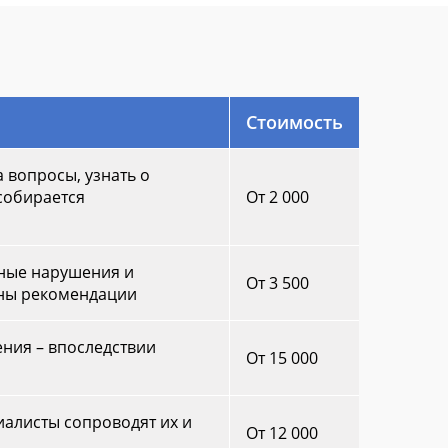
Стоимость
 вопросы, узнать о
 собирается
От 2 000
ные нарушения и
От 3 500
аны рекомендации
ния – впоследствии
От 15 000
иалисты сопроводят их и
От 12 000