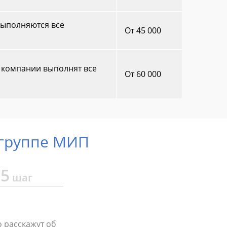
выполняются все
От 45 000
ы компании выполнят все
От 60 000
 группе МИП
5
шаг
Ау
 расскажут об
Со