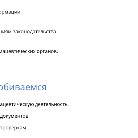
ормации.
ниям законодательства.
мацевтических органов.
добиваемся
ацевтическую деятельность.
документов.
 проверкам.