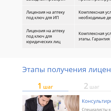
Лицензия на аптеку
Комплексная усл
под ключ для ИП
необходимые де
Лицензия на аптеку
Комплексная усл
под ключ для
этапы. Гарантия
юридических лиц
Этапы получения лицен
1
2
шаг
шаг
Консультир
мательской
Специалисты к