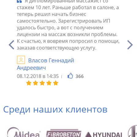
Я дипломированный массажист со
Не 
ло,
стажем 10 лет. Раньше работал в салоне, а
массаж
то это
теперь решил начать бизнес
как ка
ния не
самостоятельно. Зарегистрировать ИП
профес
сь
удалось быстро, а вот с получением
столкн
лицензии на массаж возникли проблемы.
И
К счастью, я вовремя попросил о помощи,
Генна
заказав соответствующую услугу.
10.09.2
Власов Геннадий
Андреевич
08.12.2018 в 14:35
366
Среди наших клиентов