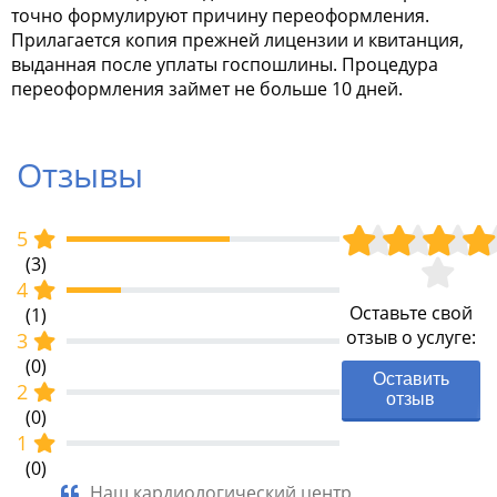
точно формулируют причину переоформления.
Прилагается копия прежней лицензии и квитанция,
выданная после уплаты госпошлины. Процедура
переоформления займет не больше 10 дней.
Отзывы
5
(3)
4
Оставьте свой
(1)
отзыв о услуге:
3
(0)
Оставить
2
отзыв
(0)
1
(0)
ить
Наш кардиологический центр
Нам