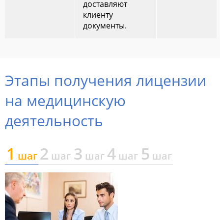
доставляют
клиенту
документы.
Этапы получения лицензии
на медицинскую
деятельность
1
2
3
4
5
шаг
шаг
шаг
шаг
шаг