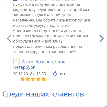
ние по
нуждался в получении лицензии на
медици
медицинскую деятельность, которой мы
связи 
ты
занимались для оказания услуг
фитнес
а.
населению. Мы обратились в группу МИП
нас и 
и заказали услугу «под ключ».
получи
 нужные
Специалисты подготовили документы,
А
ора и
провели государственную регистрацию
Балаш
ения.
оборудования и добились
предоставления нам разрешения на
14.11.2
лечение сердечных заболеваний.
Антон Краснов, Санкт-
Петербург
30.12.2018 в 18:55
351
Среди наших клиентов