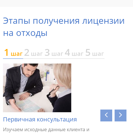
Этапы получения лицензии
на отходы
1
2
3
4
5
шаг
шаг
шаг
шаг
шаг
Первичная консультация
Соотве
Изучаем исходные данные клиента и
Уточняем