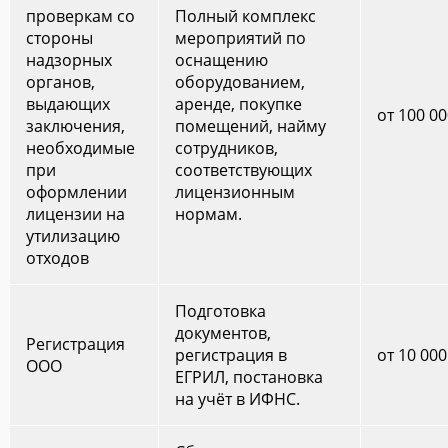
проверкам со
Полный комплекс
стороны
мероприятий по
надзорных
оснащению
органов,
оборудованием,
выдающих
аренде, покупке
от 100 0
заключения,
помещений, найму
необходимые
сотрудников,
при
соответствующих
оформлении
лицензионным
лицензии на
нормам.
утилизацию
отходов
Подготовка
документов,
Регистрация
регистрация в
от 10 000
ООО
ЕГРИЛ, постановка
на учёт в ИФНС.