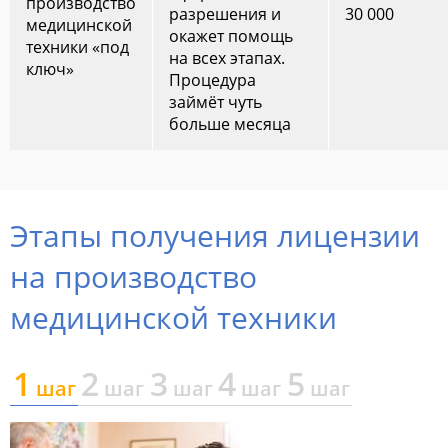
производство
разрешения и
30 000
медицинской
окажет помощь
техники «под
на всех этапах.
ключ»
Процедура
займёт чуть
больше месяца
Этапы получения лицензии
на производство
медицинской техники
1
2
3
4
5
шаг
шаг
шаг
шаг
шаг