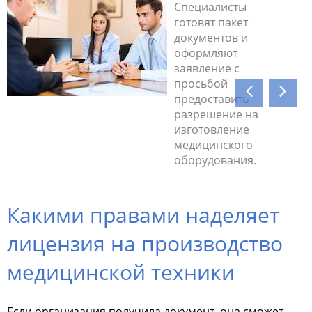
Специалисты
готовят пакет
документов и
оформляют
заявление с
просьбой
предоставить
разрешение на
Выполняе
изготовление
которой с
медицинского
передают
оборудования.
Какими правами наделяет
лицензия на производство
медицинской техники
Если организация получила документ, она сможет