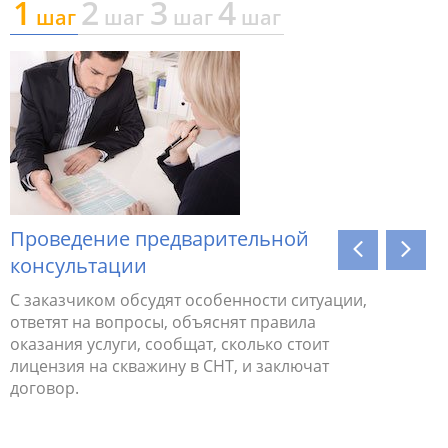
1
2
3
4
шаг
шаг
шаг
шаг
Проведение предварительной
Помощь
консультации
пользо
ть
С заказчиком обсудят особенности ситуации,
Юрист за
ответят на вопросы, объяснят правила
и направ
оказания услуги, сообщат, сколько стоит
лицензия на скважину в СНТ, и заключат
договор.