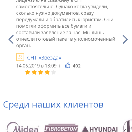
нно
самостоятельно. Однако когда увидели,
группы
сколько нужно документов, сразу
так. К
 на
передумали и обратились к юристам. Они
просьб
помогли оформить все бумаги и
скважи
составили заявление за нас. Мы лишь
впечат
льно
отнесли готовый пакет в уполномоченный
необхо
осов.
орган.
они по
СНТ «Звезда»
И
Андре
14.06.2019 в 13:09
402
20.06.2
Среди наших клиентов