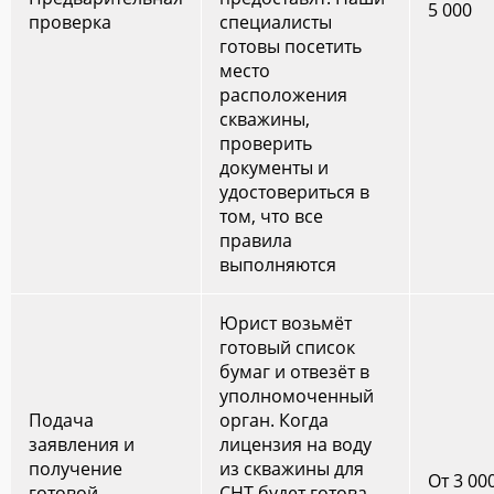
5 000
проверка
специалисты
готовы посетить
место
расположения
скважины,
проверить
документы и
удостовериться в
том, что все
правила
выполняются
Юрист возьмёт
готовый список
бумаг и отвезёт в
уполномоченный
Подача
орган. Когда
заявления и
лицензия на воду
получение
из скважины для
От 3 00
готовой
СНТ будет готова,