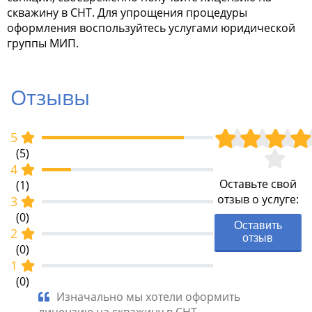
скважину в СНТ. Для упрощения процедуры
оформления воспользуйтесь услугами юридической
группы МИП.
Отзывы
5
(5)
4
Оставьте свой
(1)
отзыв о услуге:
3
(0)
Оставить
2
отзыв
(0)
1
(0)
 четко
Изначально мы хотели оформить
Люб
ой
лицензию на скважину в СНТ
и быст