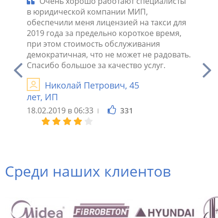
 2019
Очень хорошо работают специалисты
Име
ию
в юридической компании МИП,
исполь
ли со
обеспечили меня лицензией на такси для
необхо
ательно
2019 года за предельно короткое время,
такси 
 все
при этом стоимость обслуживания
рекоме
за
демократичная, что не может не радовать.
МИП, г
Спасибо большое за качество услуг.
сразу 
чиная
решили
Николай Петрович, 45
я
Н
лет, ИП
16.02.2
18.02.2019 в 06:33
331
Среди наших клиентов