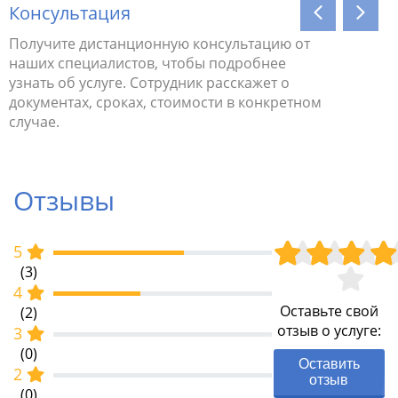
Консультация
Провер
Получите дистанционную консультацию от
Специали
наших специалистов, чтобы подробнее
которым 
узнать об услуге. Сотрудник расскажет о
автомоби
документах, сроках, стоимости в конкретном
случае.
Отзывы
5
(3)
4
Оставьте свой
(2)
отзыв о услуге:
3
(0)
Оставить
2
отзыв
(0)