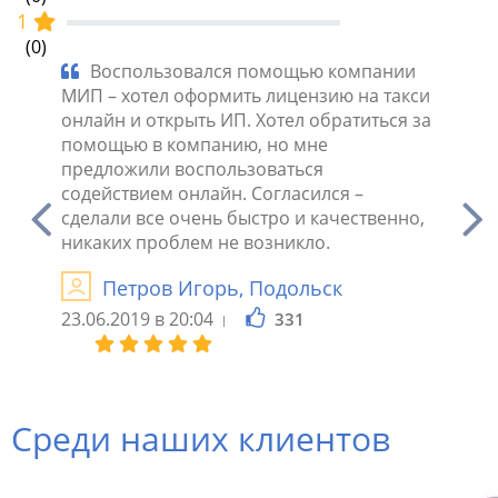
1
(0)
ю на
Воспользовался помощью компании
Хот
МИП – хотел оформить лицензию на такси
онлайн
али
онлайн и открыть ИП. Хотел обратиться за
Знаком
к
помощью в компанию, но мне
так ка
ыстро
предложили воспользоваться
Так и 
изацию
содействием онлайн. Согласился –
через 
о
сделали все очень быстро и качественно,
разреш
никаких проблем не возникло.
Ви
Петров Игорь, Подольск
05.06.2
23.06.2019 в 20:04
331
Среди наших клиентов