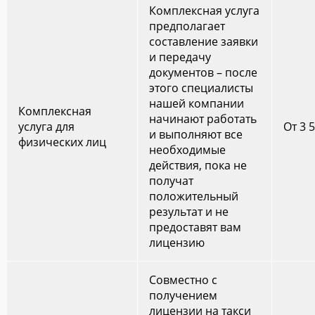
Комплексная услуга
предполагает
составление заявки
и передачу
документов – после
этого специалисты
нашей компании
Комплексная
начинают работать
услуга для
От 3 
и выполняют все
физических лиц
необходимые
действия, пока не
получат
положительный
результат и не
предоставят вам
лицензию
Совместно с
получением
лицензии на такси