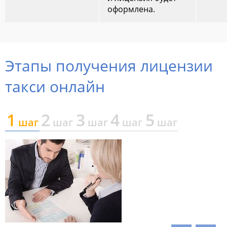
оформлена.
Этапы получения лицензии
такси онлайн
1
2
3
4
5
шаг
шаг
шаг
шаг
шаг