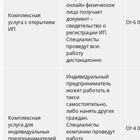
онлайн физическое
лицо получает
Комплексная
документ –
услуга с открытием
От 6 
свидетельство о
ИП
регистрации ИП.
Специалисты
проведут всю
работу
дистанционно
Индивидуальный
предприниматель
может работать в
такси
самостоятельно,
либо нанять других
Комплексная
граждан.
услуга для
Специалисты
От 4 
индивидуальных
компании проведут
предпринимателей
работу