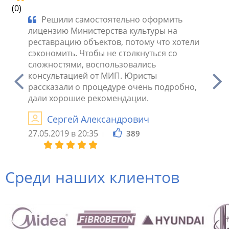
(0)
гой по
Решили самостоятельно оформить
Наш
ва
лицензию Министерства культуры на
лиценз
 в
реставрацию объектов, потому что хотели
рестав
авлено
сэкономить. Чтобы не столкнуться со
обрати
иятным
сложностями, воспользовались
сотруд
но на
консультацией от МИП. Юристы
ошибли
рассказали о процедуре очень подробно,
качест
дали хорошие рекомендации.
О
Сергей Александрович
02.03.2
27.05.2019 в 20:35
389
Среди наших клиентов