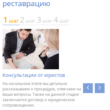
реставрацию
1
2
3
4
шаг
шаг
шаг
шаг
Консультации от юристов
Аудит 
На начальном этапе мы детально
Специал
рассказываем о процедуре, отвечаем на
проверку
ваши вопросы. Также на данной стадии
требован
заключается договор о юридическом
несоотве
е.
сопровождении.
предоста