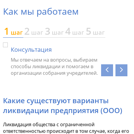
Как мы работаем
1
2
3
4
5
шаг
шаг
шаг
шаг
шаг
Консультация
Подг
Мы отвечаем на вопросы, выбираем
Мы пр
способы ликвидации и помогаем в
бухга
организации собрания учредителей.
ошибк
Какие существуют варианты
ликвидации предприятия (ООО)
Ликвидация общества с ограниченной
ответственностью происходит в том случае, когда его