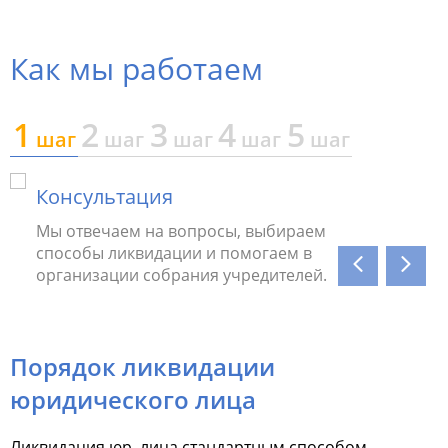
Как мы работаем
1
2
3
4
5
шаг
шаг
шаг
шаг
шаг
Консультация
Подг
Мы отвечаем на вопросы, выбираем
Мы пр
способы ликвидации и помогаем в
бухга
организации собрания учредителей.
ошибк
Порядок ликвидации
юридического лица
Ликвидация юр. лица
стандартным способом