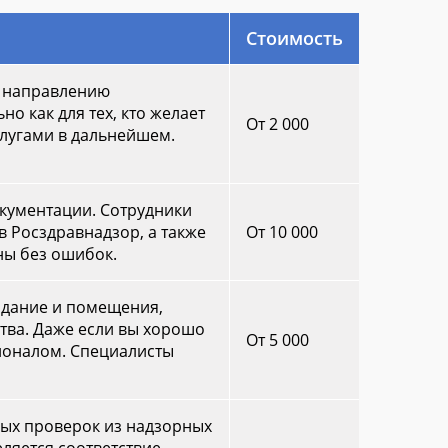
Стоимость
о направлению
о как для тех, кто желает
От 2 000
слугами в дальнейшем.
окументации. Сотрудники
в Росздравнадзор, а также
От 10 000
ны без ошибок.
здание и помещения,
тва. Даже если вы хорошо
От 5 000
сионалом. Специалисты
ых проверок из надзорных