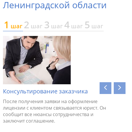
Ленинградской области
1
2
3
4
5
шаг
шаг
шаг
шаг
шаг
я
ия
Консультирование заказчика
Сбор д
После получения заявки на оформление
Юрист са
лицензии с клиентом связывается юрист. Он
соберет 
сообщит все нюансы сотрудничества и
заключит соглашение.