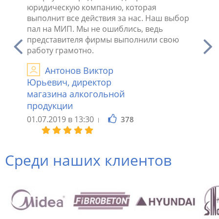
ской
юридическую компанию, которая
больши
выполнит все действия за нас. Наш выбор
хотело
ое.
пал на МИП. Мы не ошиблись, ведь
процед
представителя фирмы выполнили свою
заполн
работу грамотно.
докуме
контр
Антонов Виктор
К
Юрьевич, директор
магазина алкогольной
16.12.2
продукции
01.07.2019 в 13:30
378
Среди наших клиентов