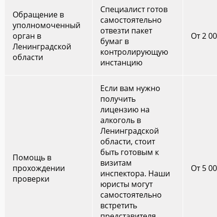
Специалист готов
Обращение в
самостоятельно
уполномоченный
отвезти пакет
орган в
От 2 0
бумаг в
Ленинградской
контролирующую
области
инстанцию
Если вам нужно
получить
лицензию на
алкоголь в
Ленинградской
области, стоит
быть готовым к
Помощь в
визитам
прохождении
От 5 0
инспектора. Наши
проверки
юристы могут
самостоятельно
встретить
представителя