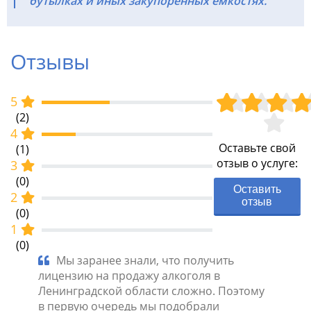
бутылках и иных закупоренных емкостях.
Отзывы
5
(2)
4
Оставьте свой
(1)
отзыв о услуге:
3
(0)
Оставить
2
отзыв
(0)
1
(0)
Мы заранее знали, что получить
Мы 
ы
лицензию на продажу алкоголя в
меню а
авители
Ленинградской области сложно. Поэтому
нас об
ь
в первую очередь мы подобрали
получи