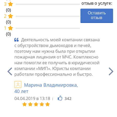
отзыв о услуге:
3
(0)
Оставить
2
отзыв
(0)
1
(0)
ая
Деятельность моей компании связана
Сро
я мы
с обустройством дымоходов и печей,
пожарн
но
поэтому нам нужна была при открытии
сменой
отают
пожарная лицензия от МЧС. Комплексно
обрати
но.
нам помогли ее получить в юридической
«МИП»,
компании «МИП». Юристы компании
профес
работали профессионально и быстро.
обновл
Марина Владимировка,
Е
40 лет
Санкт
04.04.2019 в 13:18
13.02.2
342