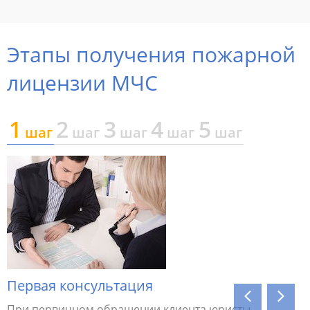
Этапы получения пожарной
лицензии МЧС
1
2
3
4
5
шаг
шаг
шаг
шаг
шаг
ое
и
Первая консультация
Подгот
При первичном обращении клиента юристы
Юристы и