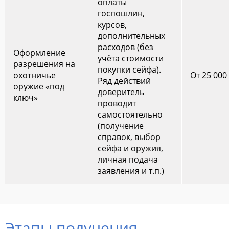
оплаты
госпошлин,
курсов,
дополнительных
расходов (без
Оформление
учёта стоимости
разрешения на
покупки сейфа).
охотничье
От 25 000
Ряд действий
оружие «под
доверитель
ключ»
проводит
самостоятельно
(получение
справок, выбор
сейфа и оружия,
личная подача
заявления и т.п.)
Этапы получения