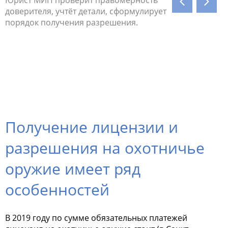
и
доверителя, учтёт детали, сформулирует
билет, в
порядок получения разрешения.
Сопровод
й
подготов
разреше
ое
о.
Получение лицензии и
разрешения на охотничье
оружие имеет ряд
особенностей
В 2019 году по сумме обязательных платежей