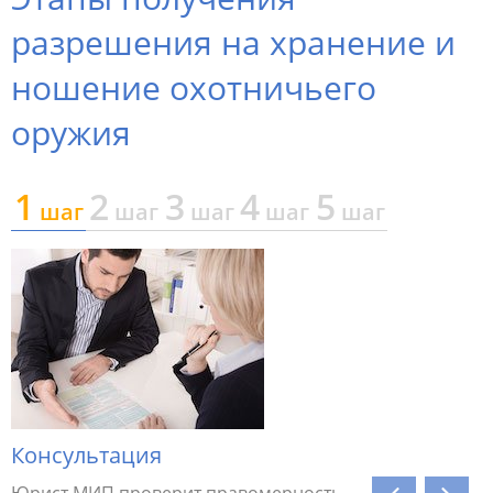
разрешения на хранение и
ношение охотничьего
оружия
1
2
3
4
5
шаг
шаг
шаг
шаг
шаг
я
Консультация
Предва
Юрист МИП проверит правомерность
Специали