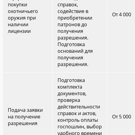
покупки
справок,
охотничьего
содействие в
От 4 000
оружия при
приобретении
наличии
патронов до
лицензии
получения
разрешения.
Подготовка
оснований для
получения
разрешения.
Подготовка
комплекта
документов,
проверка
действительности
Подача заявки
справок и актов,
на получение
От 5 000
контроль оплаты
разрешения
госпошлин, выбор
удобного времени