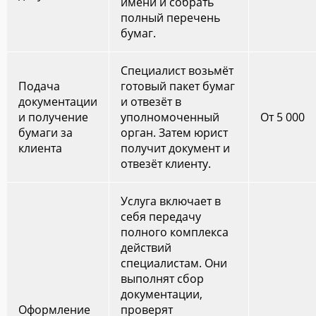
имени и собрать
полный перечень
бумаг.
Специалист возьмёт
Подача
готовый пакет бумаг
документации
и отвезёт в
и получение
уполномоченный
От 5 000
бумаги за
орган. Затем юрист
клиента
получит документ и
отвезёт клиенту.
Услуга включает в
себя передачу
полного комплекса
действий
специалистам. Они
выполнят сбор
документации,
Оформление
проверят