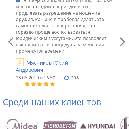
Я профессиональный охотник, поэтому
Я п
мне необходимо периодически
поскол
ент
продлевать разрешение на ношение
потре
 мы
оружия. Раньше я пробовал делать это
оружия
самостоятельно, теперь понял, что
услуга
о
гораздо проще воспользоваться
отклик
о она
юридическими услугами. Это позволяет
необх
му.
выполнить все процедуры за меньший
С
промежуток времени.
26.05.2
Мясников Юрий
Андреевич
23.06.2019 в 16:50
338
Среди наших клиентов