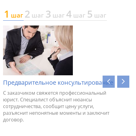
1
2
3
4
5
шаг
шаг
шаг
шаг
шаг
я
т
Предварительное консультирование
С заказчиком свяжется профессиональный
юрист. Специалист объяснит нюансы
сотрудничества, сообщит цену услуги,
разъяснит непонятные моменты и заключит
договор.