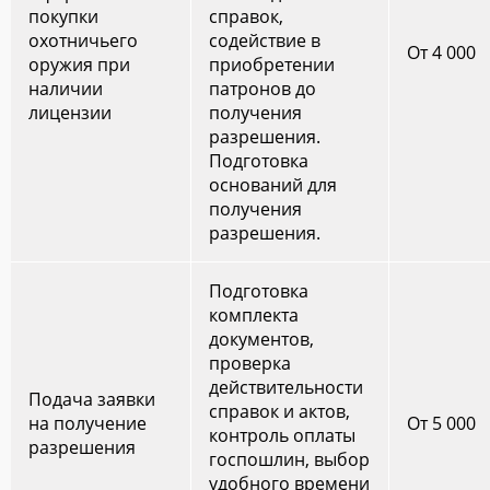
покупки
справок,
охотничьего
содействие в
От 4 000
оружия при
приобретении
наличии
патронов до
лицензии
получения
разрешения.
Подготовка
оснований для
получения
разрешения.
Подготовка
комплекта
документов,
проверка
действительности
Подача заявки
справок и актов,
на получение
От 5 000
контроль оплаты
разрешения
госпошлин, выбор
удобного времени