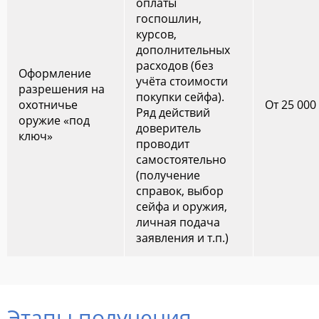
оплаты
госпошлин,
курсов,
дополнительных
расходов (без
Оформление
учёта стоимости
разрешения на
покупки сейфа).
охотничье
От 25 000
Ряд действий
оружие «под
доверитель
ключ»
проводит
самостоятельно
(получение
справок, выбор
сейфа и оружия,
личная подача
заявления и т.п.)
Этапы получения