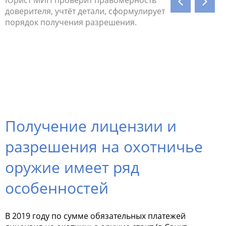
и
доверителя, учтёт детали, сформулирует
билет, в
порядок получения разрешения.
Сопровод
й
подготов
разреше
ое
о.
Получение лицензии и
разрешения на охотничье
оружие имеет ряд
особенностей
В 2019 году по сумме обязательных платежей