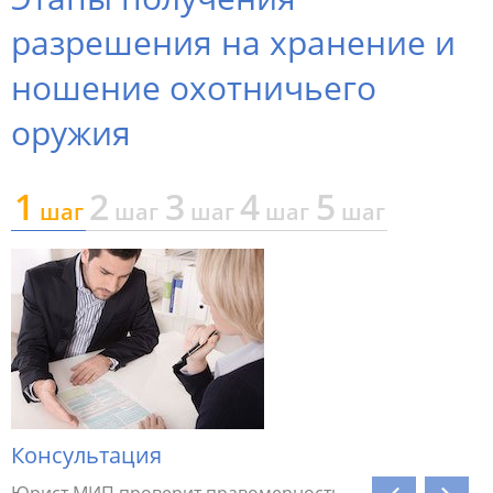
разрешения на хранение и
ношение охотничьего
оружия
1
2
3
4
5
шаг
шаг
шаг
шаг
шаг
я
Консультация
Предва
Юрист МИП проверит правомерность
Специали