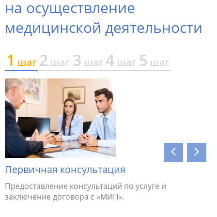
на осуществление
медицинской деятельности
1
2
3
4
5
шаг
шаг
шаг
шаг
шаг
Первичная консультация
Соотве
Предоставление консультаций по услуге и
Проверка
заключение договора с «МИП».
персонал