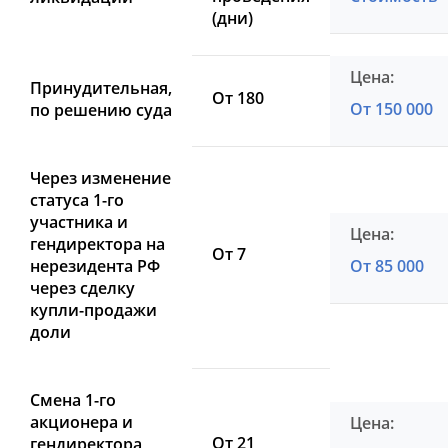
(дни)
Принудительная,
От 180
От 150 000
по решению суда
Через изменение
статуса 1-го
участника и
гендиректора на
От 7
нерезидента РФ
От 85 000
через сделку
купли-продажи
доли
Смена 1-го
акционера и
От 21
гендиректора