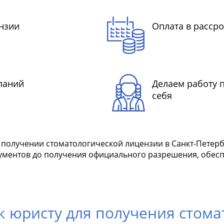
нзии
Оплата в рассро
паний
Делаем работу 
себя
олучении стоматологической лицензии в Санкт-Петерб
окументов до получения официального разрешения, обе
 к юристу для получения стом