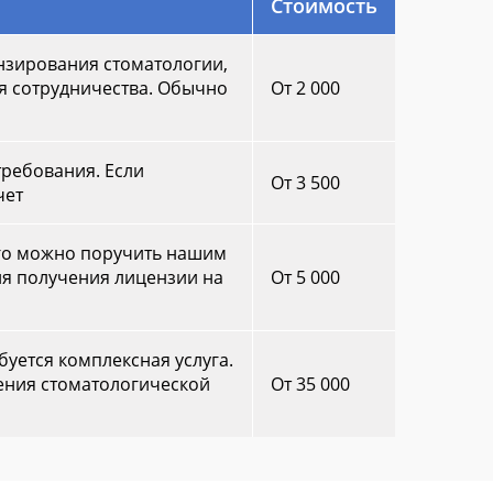
Стоимость
нзирования стоматологии,
ия сотрудничества. Обычно
От 2 000
требования. Если
От 3 500
чет
 его можно поручить нашим
ля получения лицензии на
От 5 000
буется комплексная услуга.
ения стоматологической
От 35 000