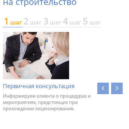
на строительство
1
2
3
4
5
шаг
шаг
шаг
шаг
шаг
Первичная консультация
Соотве
Информируем клиента о процедурах и
Выясняем
мероприятиях, предстоящих при
конкретн
прохождении лицензирования.
организа
соответс
рекоменд
выполне