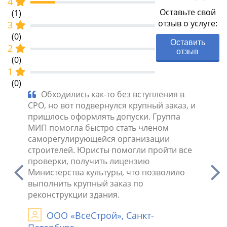
4
Оставьте свой
(1)
отзыв о услуге:
3
(0)
Оставить
2
отзыв
(0)
1
(0)
О
Обходились как-то без вступления в
По-
сле
СРО, но вот подвернулся крупный заказ, и
СРО ст
о
пришлось оформлять допуски. Группа
Все пр
 в
МИП помогла быстро стать членом
осечек
в
саморегулирующейся организации
друзья
строителей. Юристы помогли пройти все
Н
.
проверки, получить лицензию
кс
Министерства культуры, что позволило
16.11.2
выполнить крупный заказ по
реконструкции здания.
ООО «ВсеСтрой», Санкт-