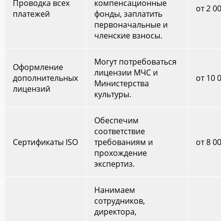
Проводка всех
компенсационные
от 2 0
платежей
фонды, заплатить
первоначальные и
членские взносы.
Могут потребоваться
Оформление
лицензии МЧС и
дополнительных
от 10 
Министерства
лицензий
культуры.
Обеспечим
соответствие
Сертификаты ISO
требованиям и
от 8 0
прохождение
экспертиз.
Нанимаем
сотрудников,
директора,