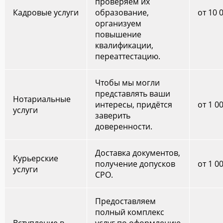
проверяем их
Кадровые услуги
образование,
от 10 
организуем
повышение
квалификации,
переаттестацию.
Чтобы мы могли
представлять ваши
Нотариальные
интересы, придётся
от 1 0
услуги
заверить
доверенности.
Доставка документов,
Курьерские
получение допусков
от 1 0
услуги
СРО.
Предоставляем
полный комплекс
Вступление в
услуг по оформлению