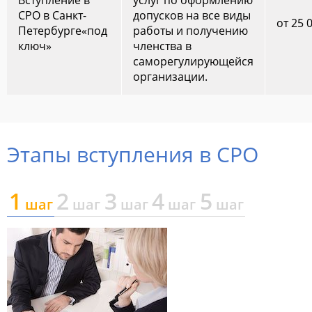
СРО в Санкт-
допусков на все виды
от 25 
Петербурге«под
работы и получению
ключ»
членства в
саморегулирующейся
организации.
Этапы вступления в СРО
1
2
3
4
5
шаг
шаг
шаг
шаг
шаг