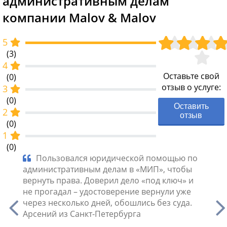
административным делам
компании Malov & Malov
5
(3)
4
Оставьте свой
(0)
отзыв о услуге:
3
(0)
Оставить
2
отзыв
(0)
1
(0)
ый
Пользовался юридической помощью по
Ми
вной
административным делам в «МИП», чтобы
Польз
шили
вернуть права. Доверил дело «под ключ» и
адми
дней
не прогадал – удостоверение вернули уже
обжа
через несколько дней, обошлись без суда.
«МИП»
а
Арсений из Санкт-Петербурга
десят
моего