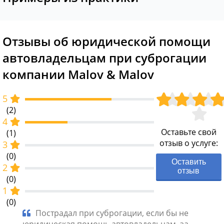
Отзывы об юридической помощи
автовладельцам при суброгации
компании Malov & Malov
5
(2)
4
Оставьте свой
(1)
отзыв о услуге:
3
(0)
Оставить
2
отзыв
(0)
1
(0)
», да
Пострадал при суброгации, если бы не
Де
вшим.
юридическая помощь автовладельцам, за
Юрид