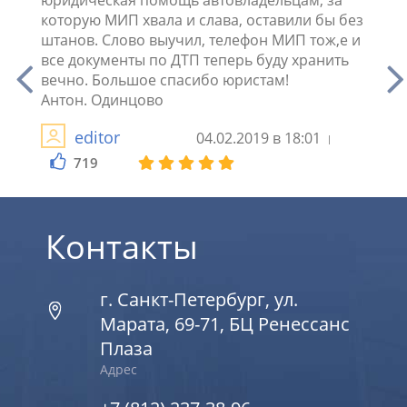
лжен
которую МИП хвала и слава, оставили бы без
субро
не
штанов. Слово выучил, телефон МИП тож,е и
пойме
 при
все документы по ДТП теперь буду хранить
ровно
вечно. Большое спасибо юристам!
групп
Антон. Одинцово
editor
04.02.2019 в 18:01
5
719
Контакты
г. Санкт-Петербург, ул.
Марата, 69-71, БЦ Ренессанс
Плаза
Адрес