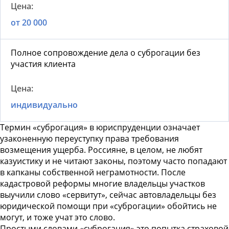
от 20 000
Полное сопровождение дела о суброгации без
участия клиента
индивидуально
Термин «суброгация» в юриспруденции означает
узаконенную переуступку права требования
возмещения ущерба. Россияне, в целом, не любят
казуистику и не читают законы, поэтому часто попадают
в капканы собственной неграмотности. После
кадастровой реформы многие владельцы участков
выучили слово «сервитут», сейчас
автовладельцы без
юридической помощи при «суброгации»
обойтись не
могут, и тоже учат это слово.
Простыми словами «суброгация» это попытка страховой