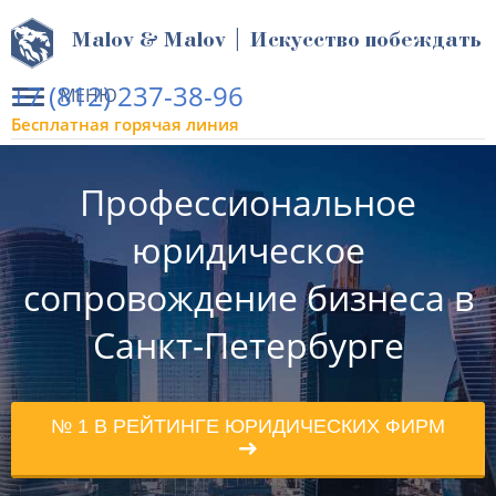
Malov & Malov | Искусство побеждать
+7 (812) 237-38-96
МЕНЮ
Бесплатная горячая линия
Профессиональное
юридическое
сопровождение бизнеса в
Санкт-Петербурге
№ 1 В РЕЙТИНГЕ ЮРИДИЧЕСКИХ ФИРМ