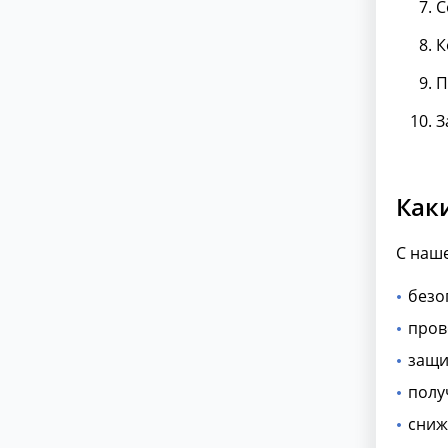
С
К
П
З
Как
С наш
безо
пров
защи
полу
сниж