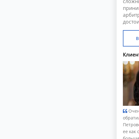
сложн
прини
арбит
достои
В
Клиен
Очен
обрати
Петров
ее как 
больши