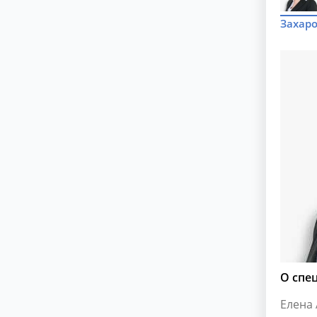
Захаро
О спе
Елена