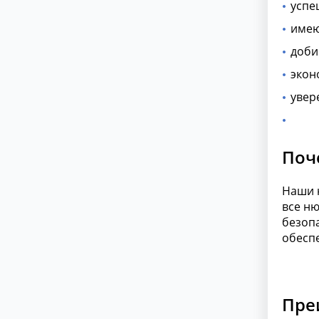
успе
имею
доби
экон
увер
Поч
Наши 
все н
безоп
обеспе
Пре