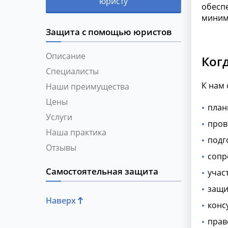
юристу
обеспе
миним
Защита с помощью юристов
Описание
Ког
Специалисты
К нам 
Наши преимущества
Цены
план
Услуги
пров
Наша практика
подг
Отзывы
сопр
Самостоятельная защита
учас
защи
Наверх
конс
прав