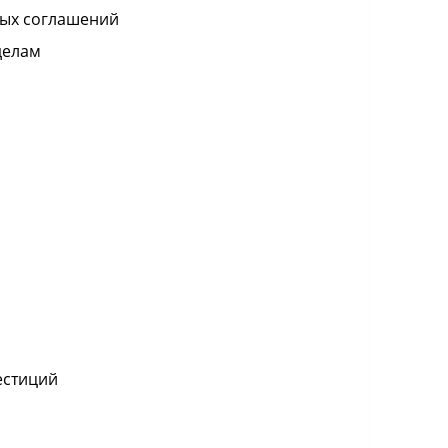
ных соглашений
делам
естиций