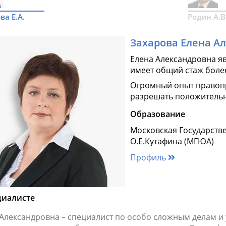
ва Е.А.
Родин А.В
Захарова Елена А
Елена Александровна я
имеет общий стаж более
Огромный опыт правоп
разрешать положительн
Образование
Московская Государств
О.Е.Кутафина (МГЮА)
Профиль
циалисте
 Александровна – специалист по особо сложным делам и