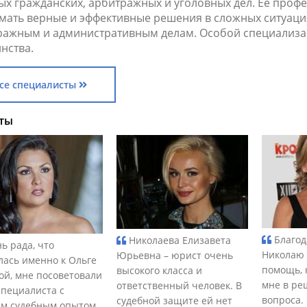
ых гражданских, арбитражных и уголовных дел. Ее проф
мать верные и эффективные решения в сложных ситуаци
ражным и административным делам. Особой специализац
нства.
се специалисты
ты
Благод
Николаева Елизавета
ь рада, что
Николаю 
Юрьевна – юрист очень
лась именно к Ольге
помощь, 
высокого класса и
ой, мне посоветовали
мне в ре
ответственный человек. В
специалиста с
вопроса.
судебной защите ей нет
м судебным опытом.