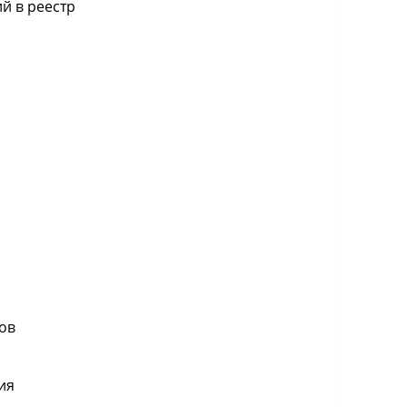
й в реестр
ов
ия