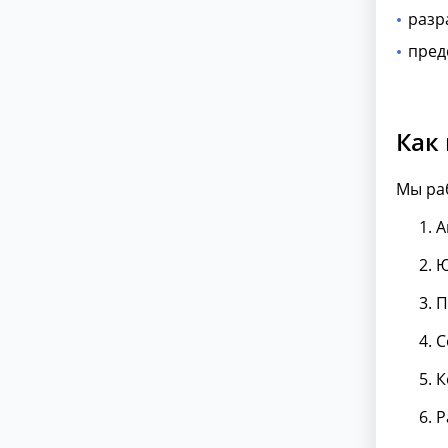
разр
пред
Как
Мы ра
А
Ю
П
С
К
Р