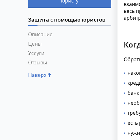
юристу
взаим
весь п
арбит
Защита с помощью юристов
Описание
Ког
Цены
Услуги
Обрати
Отзывы
нако
Наверх
кред
банк
необ
треб
есть
нужн