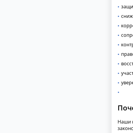
защи
сниж
корр
сопр
конт
прав
восс
учас
увер
Поч
Наши 
законо