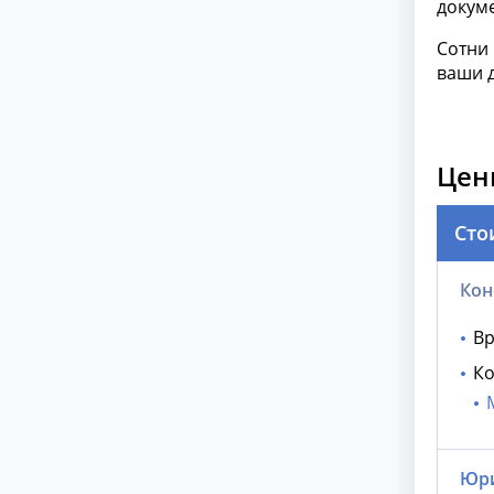
докуме
Сотни
ваши 
Цен
Сто
Кон
Вр
Ко
Юри