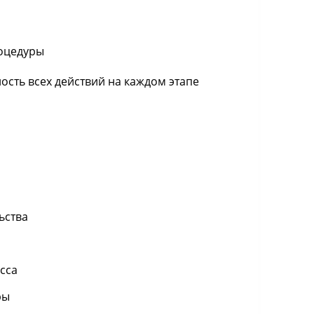
оцедуры
сть всех действий на каждом этапе
ьства
а
сса
ры