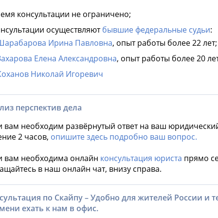
емя консультации не ограничено;
нсультации осуществляют
бывшие федеральные судьи
:
Шарабарова Ирина Павловна
, опыт работы более 22 лет;
Захарова Елена Александровна
, опыт работы более 20 лет
Коханов Николай Игоревич
лиз перспектив дела
и вам необходим развёрнутый ответ на ваш юридически
ение 2 часов,
опишите здесь подробно ваш вопрос.
и вам необходима онлайн
консультация юриста
прямо се
ащайтесь в наш онлайн чат, внизу справа.
сультация по Скайпу – Удобно для жителей России и тех
мени ехать к нам в офис.