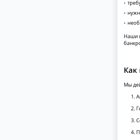
треб
нужн
необ
Наши 
банкро
Как
Мы де
А
Г
С
П