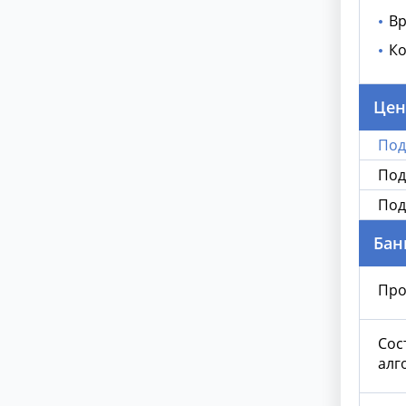
Вр
Ко
Цен
Под
Под
Под
Бан
Про
Сос
алг