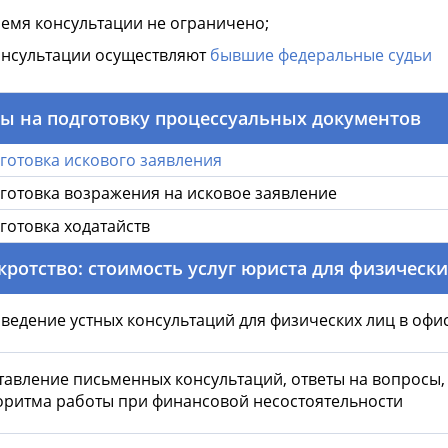
емя консультации не ограничено;
нсультации осуществляют
бывшие федеральные судьи
ы на подготовку процессуальных документов
готовка искового заявления
готовка возражения на исковое заявление
готовка ходатайств
кротство: стоимость услуг юриста для физически
ведение устных консультаций для физических лиц в офи
тавление письменных консультаций, ответы на вопросы,
оритма работы при финансовой несостоятельности