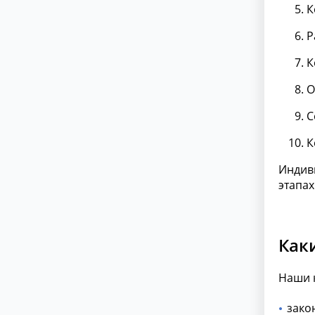
К
Р
К
О
С
К
Индиви
этапах
Как
Наши 
зако