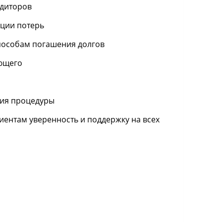
едиторов
ции потерь
пособам погашения долгов
ющего
ния процедуры
иентам уверенность и поддержку на всех