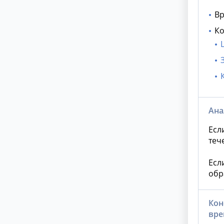
Вр
Ко
Ана
Есл
теч
Есл
обр
Кон
вре