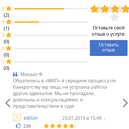
5
(2)
4
Оставьте свой
(1)
отзыв о услуге:
3
(0)
Оставить
2
отзыв
(0)
1
(0)
Михаил Ф.
Фи
» по
Обратились в «МИП» в середине процесса по
банкр
 как
банкротству юр лица, не устроила работа
Хочу 
у
других адвокатов. Мы не прогадали,
коман
довольны и консультациями, и
и реш
 дел.
представительством в суде.
С ув.
editor
23.01.2019 в 15:49
236
2