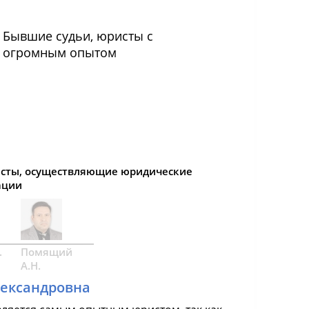
Бывшие судьи, юристы с
огромным опытом
сты, осуществляющие юридические
ации
.
Помящий
А.Н.
лександровна