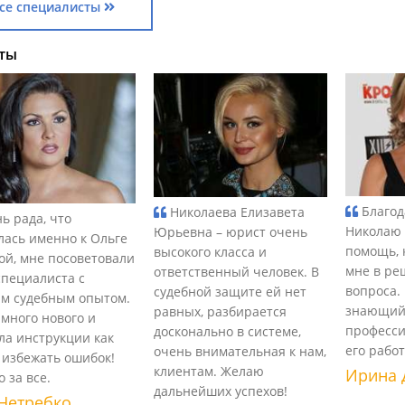
се специалисты
ты
Благод
Николаева Елизавета
ь рада, что
Николаю 
Юрьевна – юрист очень
лась именно к Ольге
помощь, 
высокого класса и
ой, мне посоветовали
мне в ре
ответственный человек. В
специалиста с
вопроса.
судебной защите ей нет
м судебным опытом.
знающий
равных, разбирается
 много нового и
професси
досконально в системе,
ла инструкции как
его рабо
очень внимательная к нам,
 избежать ошибок!
клиентам. Желаю
Ирина 
 за все.
дальнейших успехов!
Нетребко