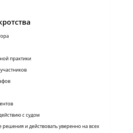
кротства
тора
бной практики
 участников
афов
ентов
действию с судом
 решения и действовать уверенно на всех