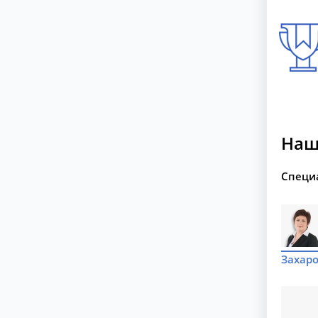
Наш
Специ
Захаро