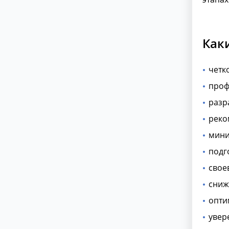
Как
четк
проф
разр
реко
мини
подг
свое
сниж
опти
увер