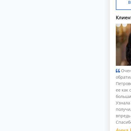
В
Клиен
Очен
обрати
Петров
ее как 
больши
Узнала
получи
впредь
Спасибо
Анна 