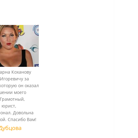
арна Коханову
Игоревичу за
которую он оказал
шении моего
 Грамотный,
 юрист,
онал. Довольна
той. Спасибо Вам!
Дубцова