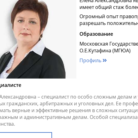
Елена Александровна я
имеет общий стаж более
Огромный опыт правоп
разрешать положительн
Образование
Московская Государств
О.Е.Кутафина (МГЮА)
Профиль
циалисте
 Александровна – специалист по особо сложным делам и
ых гражданских, арбитражных и уголовных дел. Ее проф
мать верные и эффективные решения в сложных ситуаци
ражным и административным делам. Особой специализац
нства.