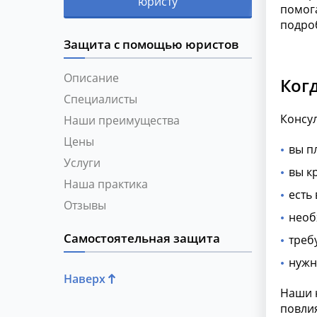
юристу
помога
подро
Защита с помощью юристов
Описание
Ког
Специалисты
Консул
Наши преимущества
Цены
вы п
Услуги
вы к
Наша практика
есть
Отзывы
необ
Самостоятельная защита
треб
нужн
Наверх
Наши 
повлия