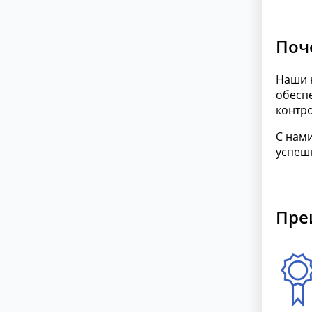
Поч
Наши ю
обесп
контр
С нам
успеш
Пре