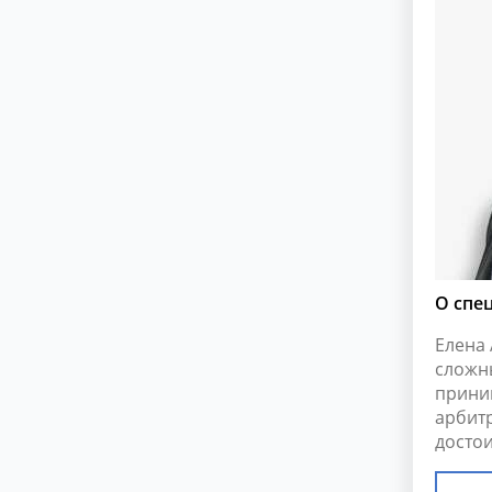
О спе
Елена
сложн
прини
арбит
достои