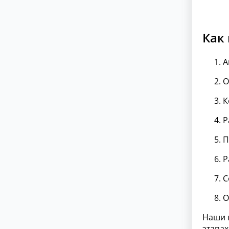
Как
А
О
К
Р
П
Р
С
О
Наши 
этапах