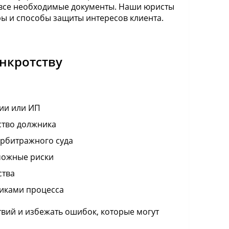
ь все необходимые документы. Наши юристы
ы и способы защиты интересов клиента.
анкротству
ии или ИП
ство должника
арбитражного суда
можные риски
ства
никами процесса
вий и избежать ошибок, которые могут