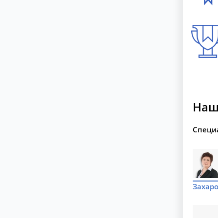
Наш
Специ
Захаро