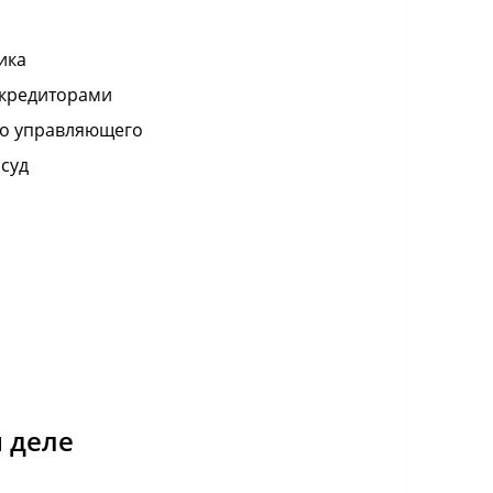
ика
 кредиторами
го управляющего
суд
 деле