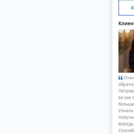
В
Клиен
Очен
обрати
Петров
ее как 
больши
Узнала
получи
впредь
Спасибо