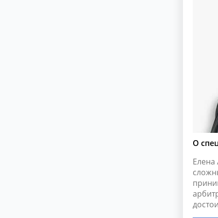
О спе
Елена
сложн
прини
арбит
достои