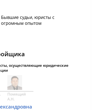
Бывшие судьи, юристы с
огромным опытом
тройщика
сты, осуществляющие юридические
ации
.
Помящий
А.Н.
лександровна