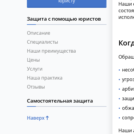
юристу
Наши с
состоя
испол
Защита с помощью юристов
Описание
Ког
Специалисты
Наши преимущества
Обраще
Цены
Услуги
несо
Наша практика
угро
Отзывы
арби
защи
Самостоятельная защита
обжа
сопр
Наверх
Наши 