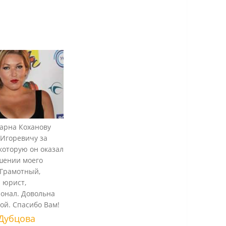
арна Коханову
Игоревичу за
которую он оказал
шении моего
 Грамотный,
 юрист,
онал. Довольна
той. Спасибо Вам!
Дубцова