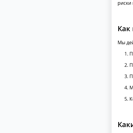
риски 
Как
Мы де
П
П
П
М
К
Как