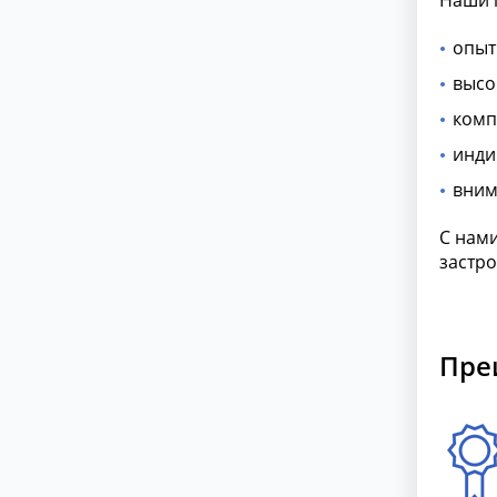
Наши 
опыт
высо
комп
инди
вним
С нами
застро
Пре