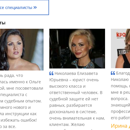
се специалисты
ты
Благод
Николаева Елизавета
ь рада, что
Николаю 
Юрьевна – юрист очень
лась именно к Ольге
помощь, 
высокого класса и
ой, мне посоветовали
мне в ре
ответственный человек. В
специалиста с
вопроса.
судебной защите ей нет
м судебным опытом.
знающий
равных, разбирается
 много нового и
професси
досконально в системе,
ла инструкции как
его рабо
очень внимательная к нам,
 избежать ошибок!
клиентам. Желаю
Ирина 
 за все.