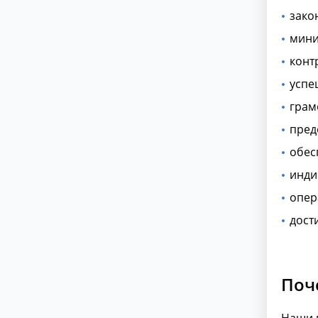
зако
мини
конт
успе
грам
пред
обес
инди
опер
дост
Поч