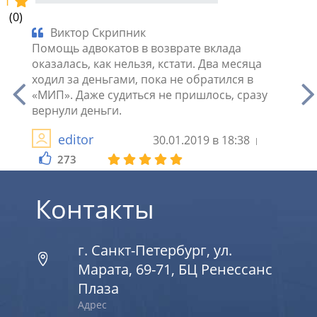
1
(0)
Виктор Скрипник
Су
Помощь адвокатов в возврате вклада
заруч
не
оказалась, как нельзя, кстати. Два месяца
вклад
я за
ходил за деньгами, пока не обратился в
занял
адов
«МИП». Даже судиться не пришлось, сразу
копей
рнуть.
вернули деньги.
Викто
editor
30.01.2019 в 18:38
273
2
Контакты
г. Санкт-Петербург, ул.
Марата, 69-71, БЦ Ренессанс
Плаза
Адрес