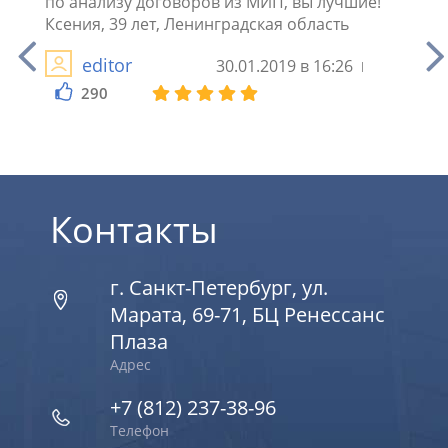
по анализу договоров из МИП, вы лучшие!
юрист
изу
Ксения, 39 лет, Ленинградская область
стра
ил
некот
editor
30.01.2019 в 16:26
тро. Я
Степ
предп
290
1
Контакты
г. Санкт-Петербург, ул.
Марата, 69-71, БЦ Ренессанс
Плаза
Адрес
+7 (812) 237-38-96
Телефон