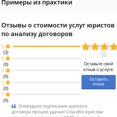
Примеры из практики
Отзывы о стоимости услуг юристов
по анализу договоров
5
(3)
4
Оставьте свой
(0)
отзыв о услуге:
3
(0)
Оставить
2
отзыв
(0)
1
(0)
Очередное подписание крупного
Со
р для
договора прошло удачно! Спасибо юристам
всегд