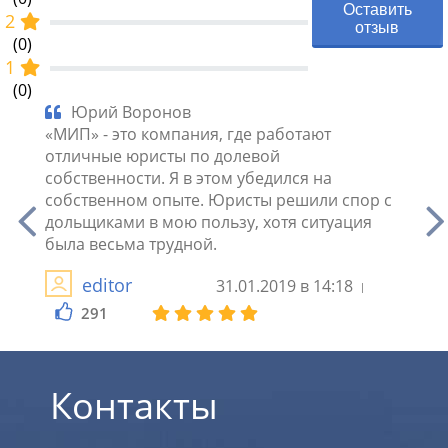
Оставить
2
отзыв
(0)
1
(0)
Юрий Воронов
Юр
ла
«МИП» - это компания, где работают
суде.
елом
отличные юристы по долевой
грам
собственности. Я в этом убедился на
специ
без
собственном опыте. Юристы решили спор с
выраж
ка их
дольщиками в мою пользу, хотя ситуация
юрид
была весьма трудной.
собст
Анна,
editor
31.01.2019 в 14:18
291
3
Контакты