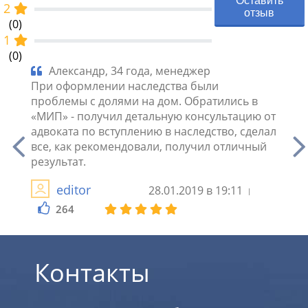
Оставить
2
отзыв
(0)
1
(0)
ица
Александр, 34 года, менеджер
Ви
При оформлении наследства были
Получ
ая
проблемы с долями на дом. Обратились в
справ
ист
«МИП» - получил детальную консультацию от
какие
адвоката по вступлению в наследство, сделал
по вс
 –
все, как рекомендовали, получил отличный
быстр
вое
результат.
одно 
editor
28.01.2019 в 19:11
264
2
Контакты