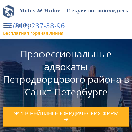
Malov & Malov | Искусство побеждать
+7 (812) 237-38-96
МЕНЮ
Бесплатная горячая линия
Профессиональные
адвокаты
Петродворцового района в
Санкт-Петербурге
№ 1 В РЕЙТИНГЕ ЮРИДИЧЕСКИХ ФИРМ