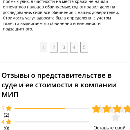
прямых улик, в частности на месте кражи не нашли
неожиданно появилась крупная сумма денег,
удовлетворён иск о взыскании алиментов на содержание
того, что он не смог своевременно выполнить обязательство
наследство и обеспечить выделение обязательной доли, так
отпечатков пальцев обвиняемых, суд отправил дело на
происхождение которой он никак не объяснял.
несовершеннолетней дочери. Стоимость ведения дела
перед своими заказчиками. Юрист смог обосновать сумму
как усопший при жизни не составил завещание.
Стоимость
доследование, сняв все обвинения с наших доверителей.
Руководствуясь собранными фактами, суд принял
рассчитывалась с учётом материального положения истицы,
претензий по иску, что позволило избежать финансовых
ведения дела была рассчитана с учётом размера
Стоимость услуг адвоката была определена
положительное решение о взыскании долга в
воспитывавшей маленького ребёнка.
с учётом
потерь в результате претензий со стороны заказчиков
наследственного фонда, что полностью устроило клиента.
тяжести выдвигаемого обвинения и виновности
принудительном порядке. Стоимость юридических услуг
истца.
подзащитного.
рассчитали с учётом суммы иска.
1
2
3
4
5
Отзывы о представительстве в
суде и ее стоимости в компании
МИП
5
(2)
4
Оставьте свой
(0)