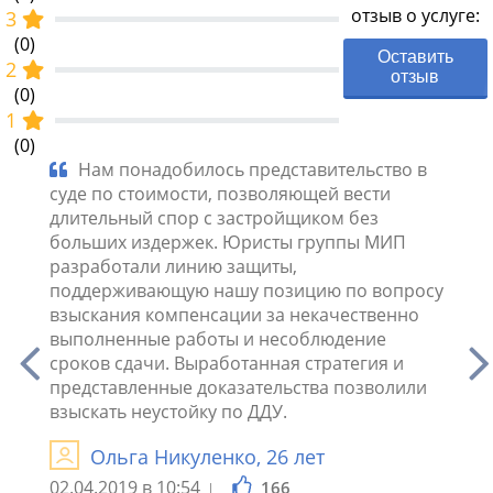
отзыв о услуге:
3
(0)
Оставить
2
отзыв
(0)
1
(0)
ой
Нам понадобилось представительство в
Тр
суде по стоимости, позволяющей вести
суде 
 на
длительный спор с застройщиком без
стоим
больших издержек. Юристы группы МИП
меня 
разработали линию защиты,
оплач
поддерживающую нашу позицию по вопросу
согла
я,
взыскания компенсации за некачественно
вопре
ей,
выполненные работы и несоблюдение
Приня
сокая
сроков сдачи. Выработанная стратегия и
тольк
их
представленные доказательства позволили
должн
удия в
взыскать неустойку по ДДУ.
мора
Ольга Никуленко, 26 лет
Химк
02.04.2019 в 10:54
166