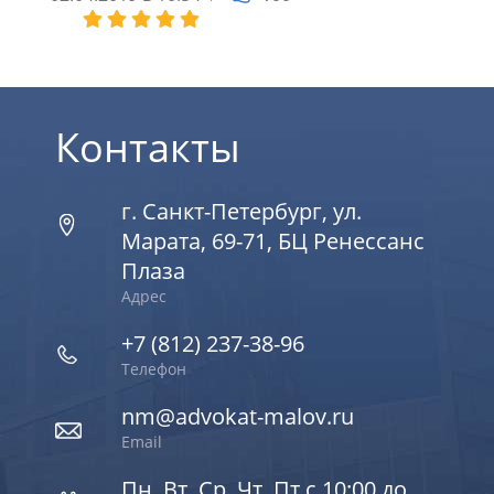
25.09
Контакты
г. Санкт-Петербург, ул.
Марата, 69-71, БЦ Ренессанс
Плаза
Адрес
+7 (812) 237-38-96
Телефон
nm@advokat-malov.ru
Email
Пн, Вт, Ср, Чт, Пт с 10:00 до