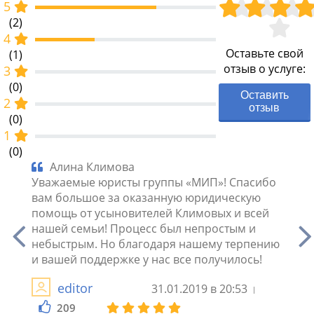
5
(2)
4
Оставьте свой
(1)
отзыв о услуге:
3
(0)
Оставить
2
отзыв
(0)
1
(0)
Алина Климова
Мы
Уважаемые юристы группы «МИП»! Спасибо
Доку
вам большое за оказанную юридическую
«МИП»
помощь от усыновителей Климовых и всей
юрид
остью
нашей семьи! Процесс был непростым и
Натал
небыстрым. Но благодаря нашему терпению
мьи!
и вашей поддержке у нас все получилось!
2
editor
31.01.2019 в 20:53
209