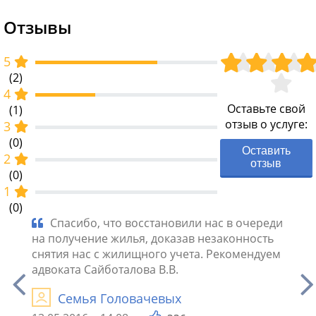
Отзывы
5
(2)
4
Оставьте свой
(1)
отзыв о услуге:
3
(0)
Оставить
2
отзыв
(0)
1
(0)
ские
Спасибо, что восстановили нас в очереди
Юр
равах
на получение жилья, доказав незаконность
решит
снятия нас с жилищного учета. Рекомендуем
новую
адвоката Сайботалова В.В.
и кач
лучши
Семья Головачевых