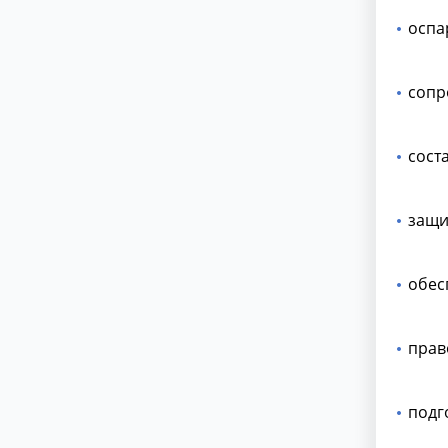
оспа
сопр
сост
защи
обес
прав
подг