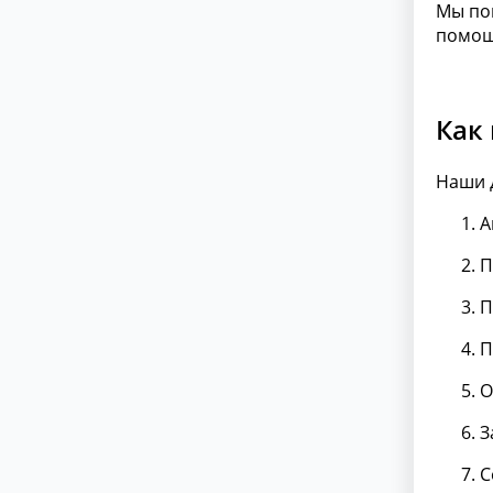
Мы по
помощ
Как
Наши 
А
П
П
П
О
З
С