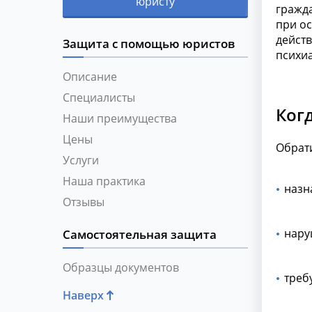
юристу
гражд
при о
действ
Защита с помощью юристов
психи
Описание
Специалисты
Когд
Наши преимущества
Цены
Обрати
Услуги
Наша практика
назн
Отзывы
нару
Самостоятельная защита
Образцы документов
треб
Наверх