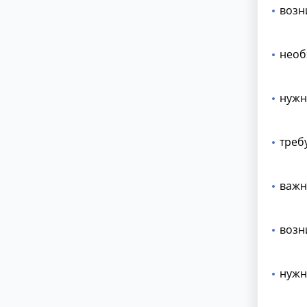
возн
необ
нужн
треб
важн
возн
нужн