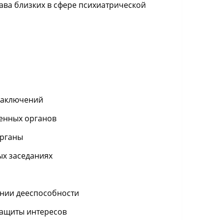
ва близких в сфере психиатрической
 заключений
венных органов
органы
ых заседаниях
ении дееспособности
защиты интересов