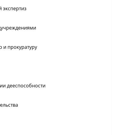
 экспертиз
едучреждениями
р и прокуратуру
ии дееспособности
ельства