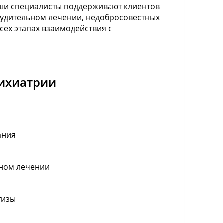
аши специалисты поддерживают клиентов
удительном лечении, недобросовестных
сех этапах взаимодействия с
сихиатрии
ания
рном лечении
тизы