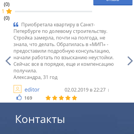
(0)
1
(0)
ург.
Приобретала квартиру в Санкт-
Пр
левом
Петербурге по долевому строительству.
воспо
ш
Стройка замерла, почти на полгода, не
долев
знала, что делать. Обратилась в «МИП» -
много
предоставили подробную консультацию,
получ
ле
начали работать по взысканию неустойки.
застр
Сейчас все в порядке, еще и компенсацию
что с
получила.
Семь
Александра, 31 год
editor
02.02.2019 в 22:27
2
169
Контакты