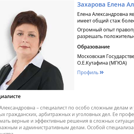
Захарова Елена А
Елена Александровна я
имеет общий стаж более
Огромный опыт правоп
разрешать положительн
Образование
Московская Государств
О.Е.Кутафина (МГЮА)
Профиль
циалисте
 Александровна – специалист по особо сложным делам и
ых гражданских, арбитражных и уголовных дел. Ее проф
мать верные и эффективные решения в сложных ситуаци
ражным и административным делам. Особой специализац