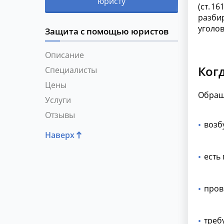
юристу
(ст. 1
разби
уголо
Защита с помощью юристов
Описание
Когд
Специалисты
Цены
Обращ
Услуги
Отзывы
возб
Наверх
есть
пров
треб