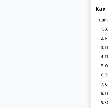
Как
Наши 
А
Р
П
П
О
З
С
П
О