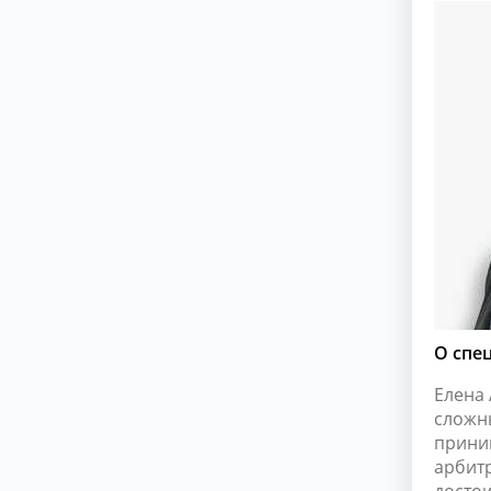
О спе
Елена
сложн
прини
арбит