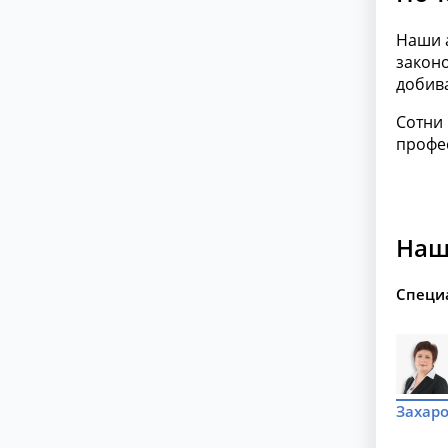
Наши 
законо
добива
Сотни 
профе
Наш
Специ
Захаро