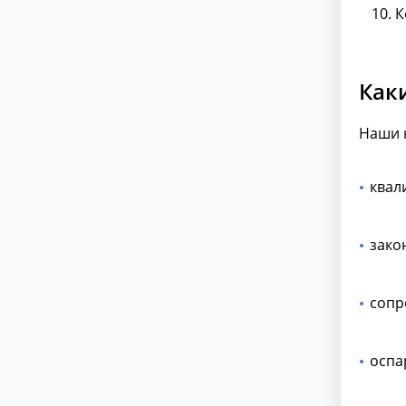
К
Как
Наши 
квал
зако
сопр
оспа