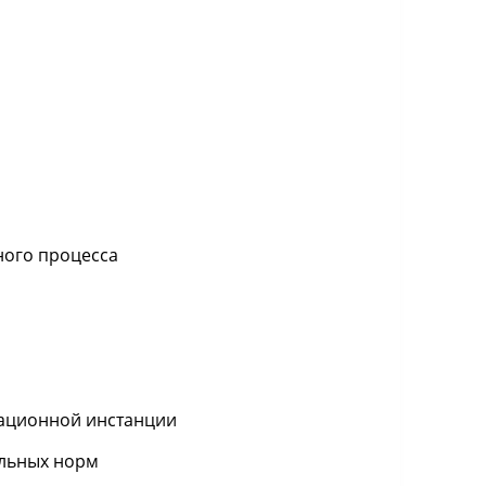
ного процесса
сационной инстанции
альных норм