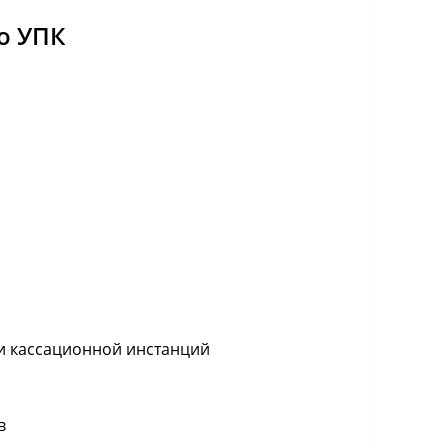
о УПК
 и кассационной инстанций
в