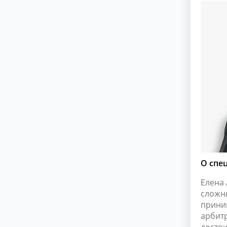
О спе
Елена
сложн
прини
арбит