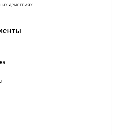
ных действиях
лиенты
ва
и