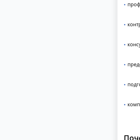
проф
конт
конс
пред
подг
комп
Поч