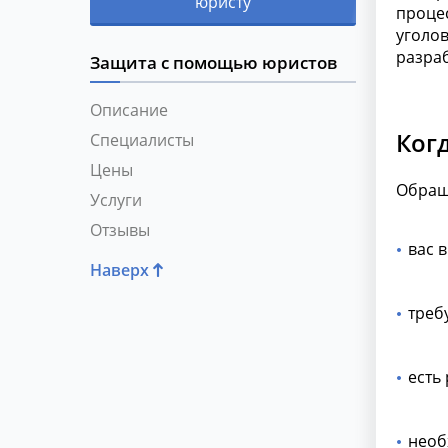
юристу
процес
уголов
разра
Защита с помощью юристов
Описание
Ког
Специалисты
Цены
Обраще
Услуги
Отзывы
вас 
Наверх
треб
есть
необ