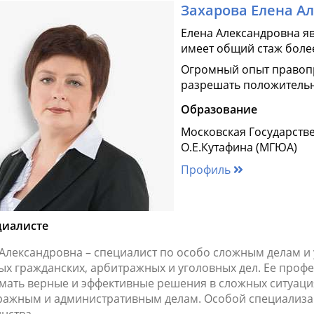
Захарова Елена А
Елена Александровна я
имеет общий стаж более
Огромный опыт правоп
разрешать положительн
Образование
Московская Государств
О.Е.Кутафина (МГЮА)
Профиль
циалисте
 Александровна – специалист по особо сложным делам и
ых гражданских, арбитражных и уголовных дел. Ее проф
мать верные и эффективные решения в сложных ситуаци
ражным и административным делам. Особой специализац