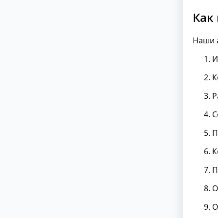
Как
Наши 
И
К
Р
С
П
К
П
О
О