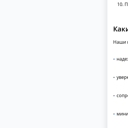
П
Как
Наши 
наде
увер
сопр
мини