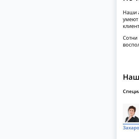
Наши 
умеют 
клиент
Сотни
воспо
Наш
Специ
Захаро