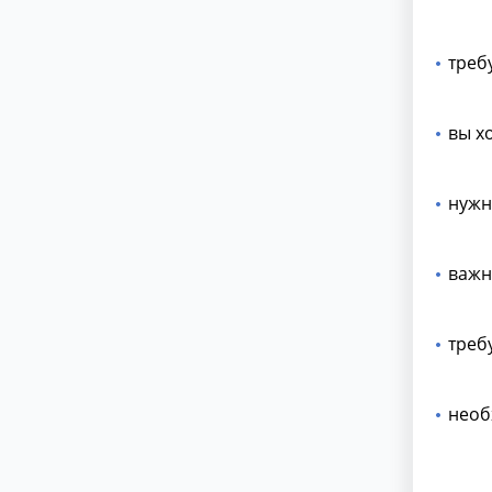
треб
вы х
нужн
важн
треб
необ